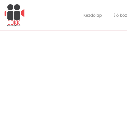
Kezdőlap
Élő kö