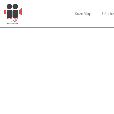
Kezdőlap
Élő kö