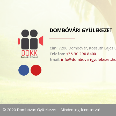
DOMBÓVÁRI GYÜLEKEZET
Cím:
7200 Dombóvár, Kossuth Lajos u
Telefon:
+36 30 290 8400
Email:
info@dombovarigyulekezet.h
© 2020 Dombóvári Gyülekezet – Minden jog fenntartva!