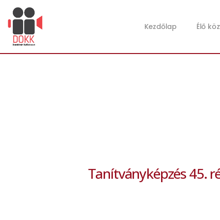
Kezdőlap
Élő kö
Tanítványképzés 45. r