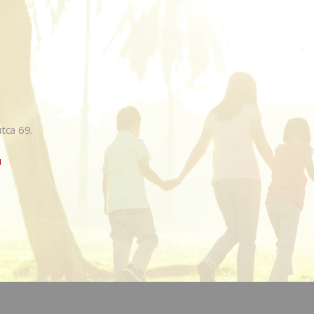
tca 69.
u