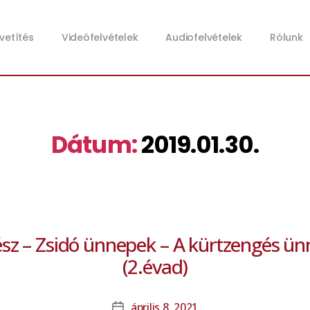
zvetítés
Videófelvételek
Audiofelvételek
Rólunk
Dátum:
2019.01.30.
ész – Zsidó ünnepek – A kürtzengés ün
(2.évad)
április 8, 2021