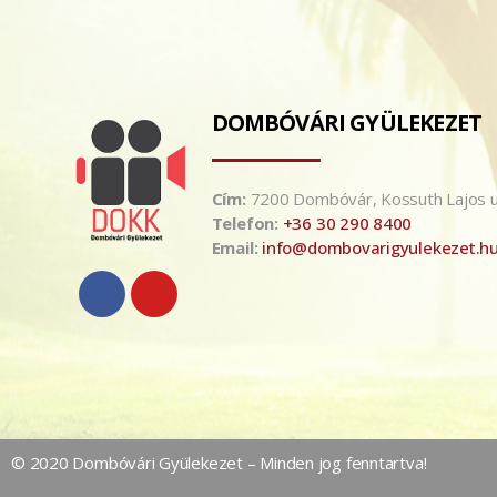
DOMBÓVÁRI GYÜLEKEZET
Cím:
7200 Dombóvár, Kossuth Lajos u
Telefon:
+36 30 290 8400
Email:
info@dombovarigyulekezet.h
© 2020 Dombóvári Gyülekezet – Minden jog fenntartva!