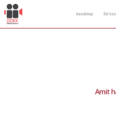
Kezdőlap
Élő kö
Amit ha