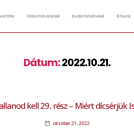
zvetítés
Videófelvételek
Audiofelvételek
Rólunk
Dátum:
2022.10.21.
llanod kell 29. rész – Miért dícsérjük I
október 21, 2022