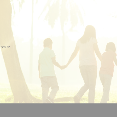
tca 69.
u