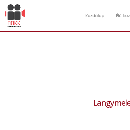
Kezdőlap
Élő kö
Langymeleg