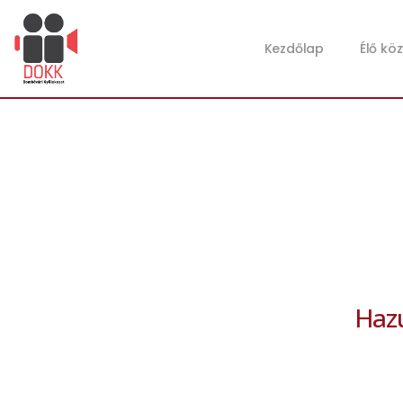
Kezdőlap
Élő kö
Hazu