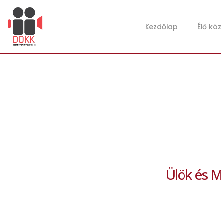
Kezdőlap
Élő kö
Ülök és M