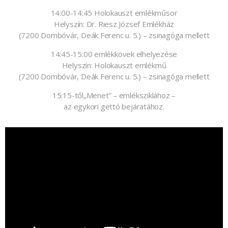
14:00-14:45 Holokauszt emlékműsor
Helyszín: Dr. Riesz József Emlékház
(7200 Dombóvár, Deák Ferenc u. 5.) – zsinagóga mellett
14:45-15:00 emlékkövek elhelyezése
Helyszín: Holokauszt emlékmű
(7200 Dombóvár, Deák Ferenc u. 5.) – zsinagóga mellett
15:15-től„Menet” – emléksziklához –
az egykori gettó bejáratához.