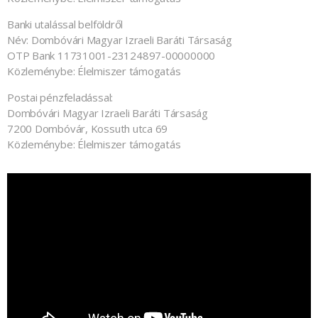
Banki utalással belföldről
Név: Dombóvári Magyar Izraeli Baráti Társaság
OTP Bank 11731001-23124897-00000000
Közleménybe: Élelmiszer támogatás
Postai pénzfeladással:
Dombóvári Magyar Izraeli Baráti Társaság
7200 Dombóvár, Kossuth utca 69
Közleménybe: Élelmiszer támogatás