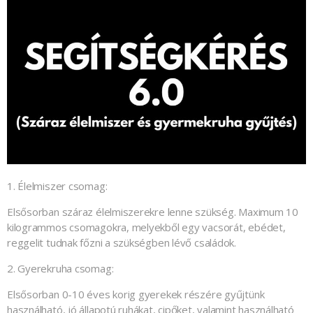
1. Élelmiszer csomag:
Elsősorban száraz élelmiszerekre lenne szükség. Maximum 10
kilogrammos csomagokra, melyekből egy vacsorát, ebédet,
reggelit tudnak főzni a szükségben lévő családok.
2. Gyerekruha csomag:
Elsősorban 0-10 éves korig gyerekek részére gyűjtünk
használható, jó állapotú ruhákat, cipőket, valamint használható