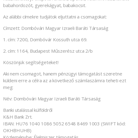
babahordozót, gyerekágyat, babakocsit.
Az alábbi címekre tudjátok eljuttatni a csomagokat:
Címzett: Dombóvári Magyar Izraeli Baráti Társaság
1. cím: 7200, Dombóvár Kossuth utca 69.
2. cím: 1164, Budapest Műszerész utca 2/b
Köszönjük segítségeteket!
Aki nem csomagot, hanem pénzügyi támogatást szeretne
küldeni erre a célra az a következő számlaszámra teheti ezt
meg:
Név: Dombóvári Magyar Izraeli Baráti Társaság
Banki utalással külföldről
K&H Bank Zrt.
IBAN: HU76 1040 1086 5052 6548 8469 1003 (SWIFT kód:
OKHBHUHB)
Közleménybe: Élelmiszer támogatás