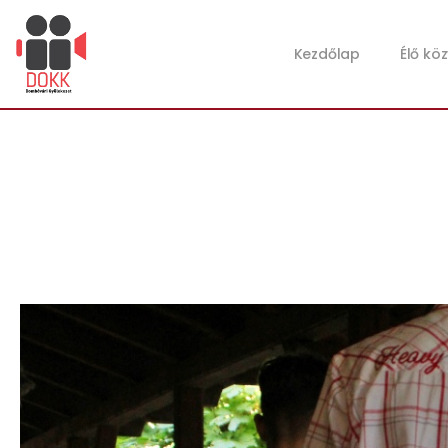
Kezdőlap
Élő kö