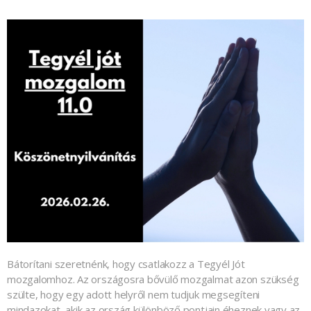
Bátorítani szeretnénk, hogy csatlakozz a Tegyél Jót
mozgalomhoz. Az országosra bővülő mozgalmat azon szükség
szülte, hogy egy adott helyről nem tudjuk megsegíteni
mindazokat, akik az ország különböző pontjain éheznek vagy az