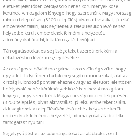
életüket jelentősen befolyásoló nehéz körülmények közé
kerülnek. A mozgalom lényege, hogy szeretnénk Magyarország
minden településén (3200 település) olyan aktivistákat, jó lelkű
embereket találni, akik segítenek a településükön lévő nehéz
helyzetbe került embereknek felmérni a helyzetét,
adományokat átadni, lelki támogatást nyújtani.
Támogatásotokat és segítségeteket szeretnénk kérni a
nélkülözésben lévők megsegítéséhez.
Az országosra bővülő mozgalmat azon szükség szülte, hogy
egy adott helyről nem tudjuk megsegíteni mindazokat, akik az
ország különböző pontjain éheznek vagy az életüket jelentősen
befolyásoló nehéz körülmények közé kerülnek. A mozgalom
lényege, hogy szeretnénk Magyarország minden településén
(3200 település) olyan aktivistákat, jó lelkű embereket találni,
akik segítenek a településükön lévő nehéz helyzetbe került
embereknek felmérni a helyzetét, adományokat átadni, lelki
támogatást nyújtani.
Segélygyűjtéshez az adományaitokat az alábbiak szerint