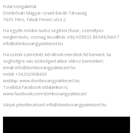
Futárszolgálattal:
Dombóvári Magyar Izraeli Baráti Társaság
7633 Pécs, Faludi Ferenc utca 2.
Ha egyéb módon tudsz segíteni (fuvar, személyes
megkeresés, csomag kiszállítás stb) KERESS BENNÜNKET
info@dombovarigyulekezet.hu
Ha üzenni szeretnél, kérdések merültek fel benned, ha
segítségre van szükséged akkor elérsz bennünket:
email: info@dombovarigyulekezet.hu
mobil: +36302908400
weblap: www.dombovarigyulekezet.hu
Továbbá Facebook oldalainkon is:
www.facebook.com/dombovarigyulekezet
Várjuk jelentkezésed: info@dombovarigyulekezet.hu