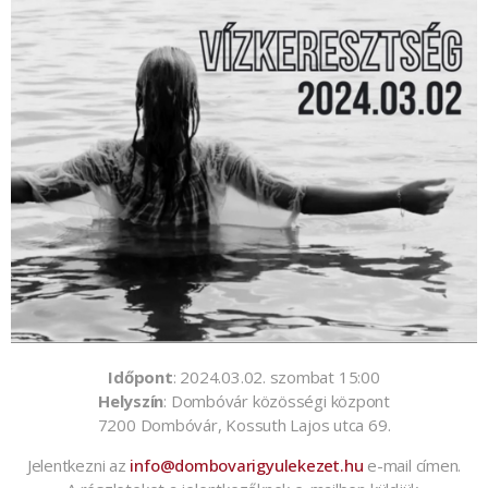
Időpont
: 2024.03.02. szombat 15:00
Helyszín
: Dombóvár közösségi központ
7200 Dombóvár, Kossuth Lajos utca 69.
Jelentkezni az
info@dombovarigyulekezet.hu
e-mail címen.