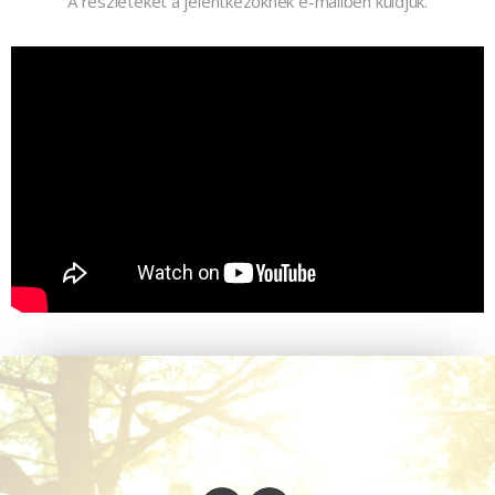
A részleteket a jelentkezőknek e-mailben küldjük.