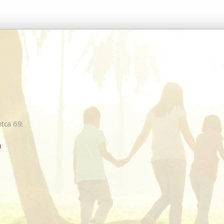
tca 69.
u