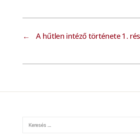
←
A hűtlen intéző története 1. rés