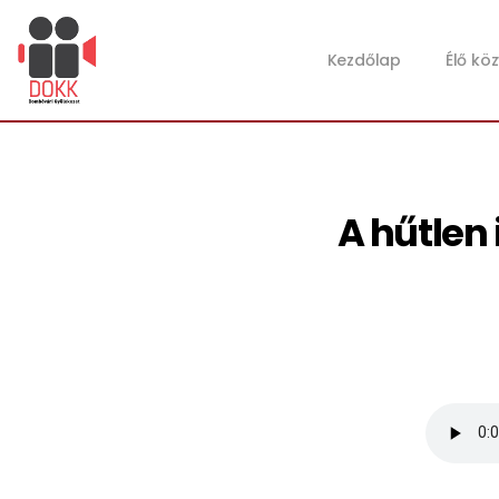
Kezdőlap
Élő kö
A hűtlen 