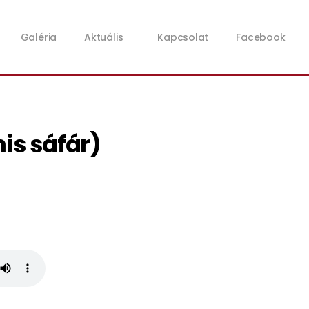
Galéria
Aktuális
Kapcsolat
Facebook
mis sáfár)