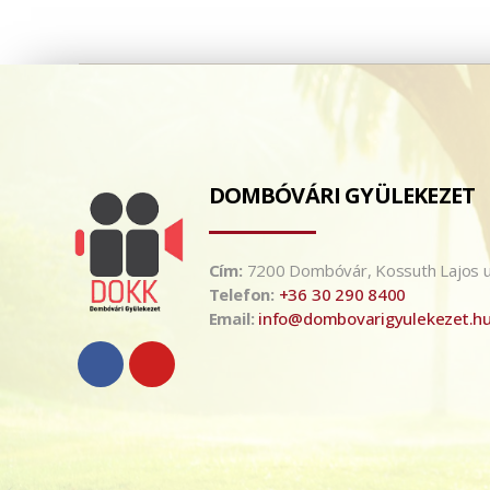
DOMBÓVÁRI GYÜLEKEZET
Cím:
7200 Dombóvár, Kossuth Lajos u
Telefon:
+36 30 290 8400
Email:
info@dombovarigyulekezet.h