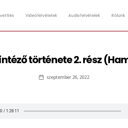
zvetítés
Videófelvételek
Audiofelvételek
Rólunk
intéző története 2. rész (Ha
szeptember 26, 2022