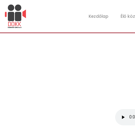
Kezdőlap
Élő kö