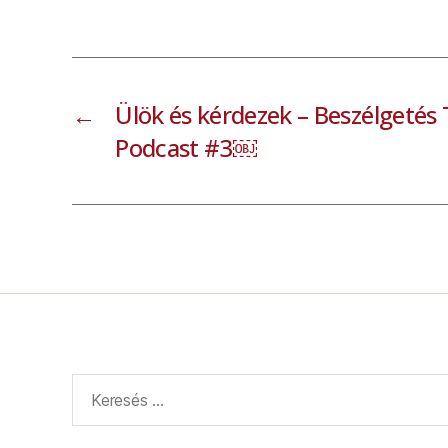
←
Ülök és kérdezek – Beszélgetés T
Podcast #3￼