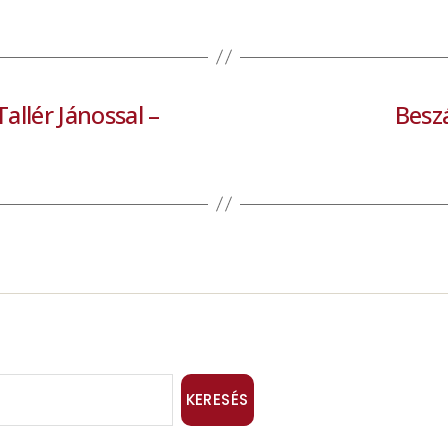
allér Jánossal –
Besz