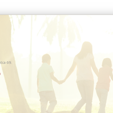
tca 69.
u