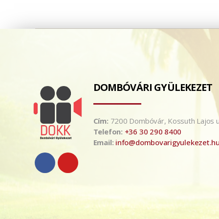
DOMBÓVÁRI GYÜLEKEZET
Cím:
7200 Dombóvár, Kossuth Lajos u
Telefon:
+36 30 290 8400
Email:
info@dombovarigyulekezet.h