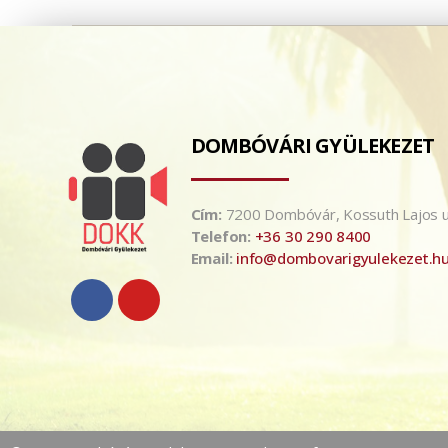
DOMBÓVÁRI GYÜLEKEZET
Cím:
7200 Dombóvár, Kossuth Lajos u
Telefon:
+36 30 290 8400
Email:
info@dombovarigyulekezet.h