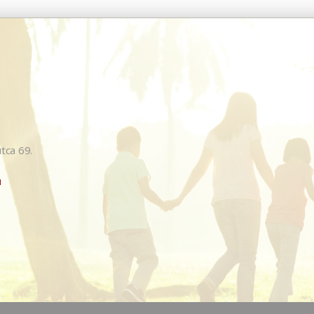
tca 69.
u