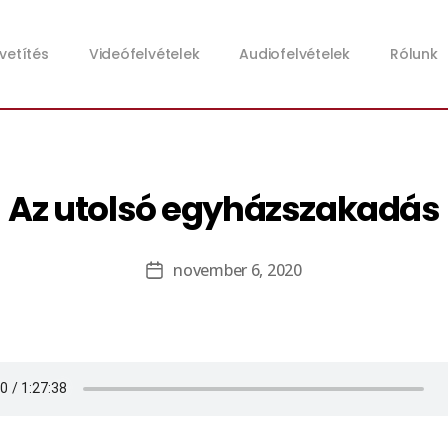
zvetítés
Videófelvételek
Audiofelvételek
Rólunk
Az utolsó egyházszakadás
november 6, 2020