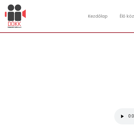
Kezdőlap
Élő kö