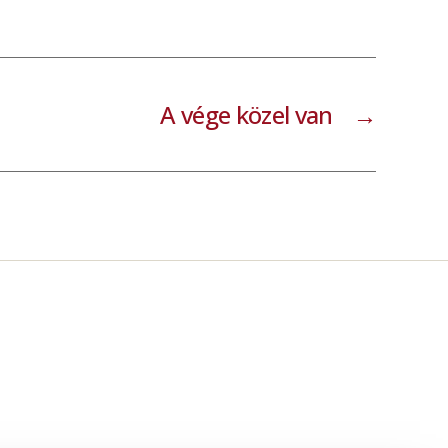
A vége közel van
→