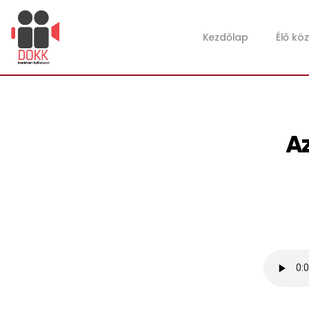
Kezdőlap
Élő kö
Az