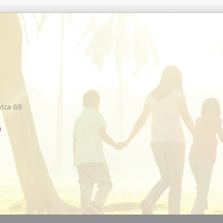
tca 69.
u