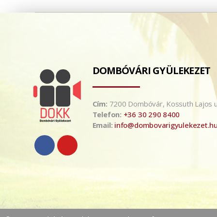
DOMBÓVÁRI GYÜLEKEZET
Cím:
7200 Dombóvár, Kossuth Lajos u
Telefon:
+36 30 290 8400
Email:
info@dombovarigyulekezet.h