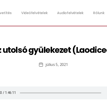
zvetítés
Videófelvételek
Audiofelvételek
Rólunk
 utolsó gyülekezet (Laodic
július 5, 2021