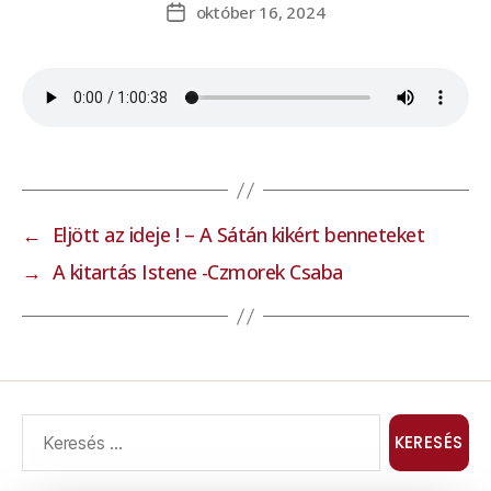
október 16, 2024
←
Eljött az ideje ! – A Sátán kikért benneteket
→
A kitartás Istene -Czmorek Csaba