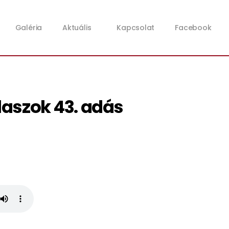
Galéria
Aktuális
Kapcsolat
Facebook
álaszok 43. adás