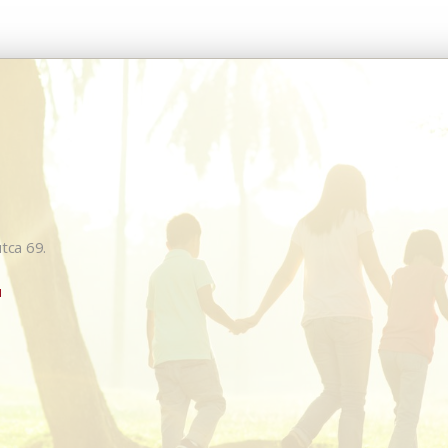
tca 69.
u