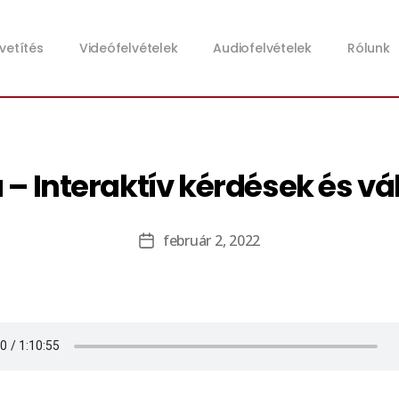
zvetítés
Videófelvételek
Audiofelvételek
Rólunk
 – Interaktív kérdések és v
február 2, 2022