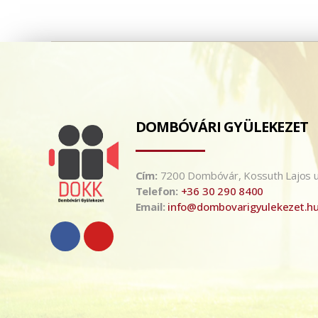
DOMBÓVÁRI GYÜLEKEZET
Cím:
7200 Dombóvár, Kossuth Lajos u
Telefon:
+36 30 290 8400
Email:
info@dombovarigyulekezet.h