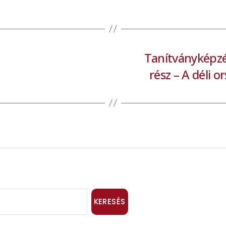
Tanítványképzés
rész – A déli o