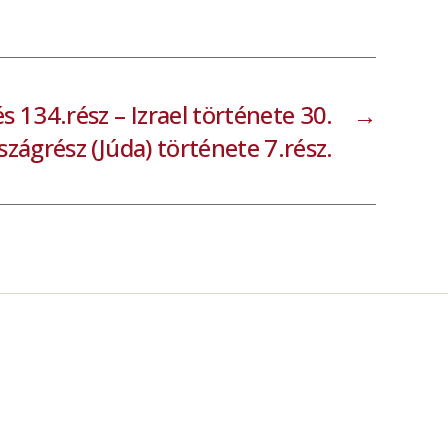
 134.rész – Izrael története 30.
→
rszágrész (Júda) története 7.rész.