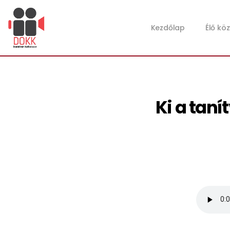
Kezdőlap
Élő kö
Ki a tan