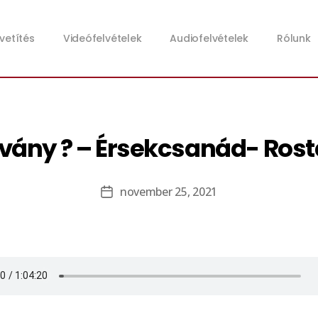
zvetítés
Videófelvételek
Audiofelvételek
Rólunk
ítvány ? – Érsekcsanád- Rost
november 25, 2021