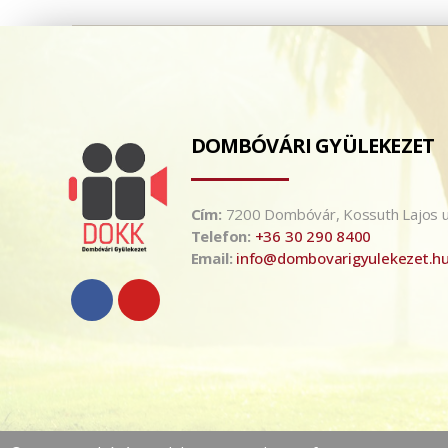
DOMBÓVÁRI GYÜLEKEZET
Cím:
7200 Dombóvár, Kossuth Lajos u
Telefon:
+36 30 290 8400
Email:
info@dombovarigyulekezet.h