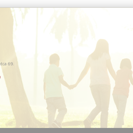
tca 69.
u