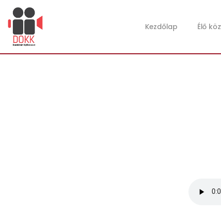
Kezdőlap
Élő kö