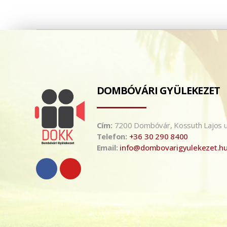
DOMBÓVÁRI GYÜLEKEZET
Cím:
7200 Dombóvár, Kossuth Lajos u
Telefon:
+36 30 290 8400
Email:
info@dombovarigyulekezet.h