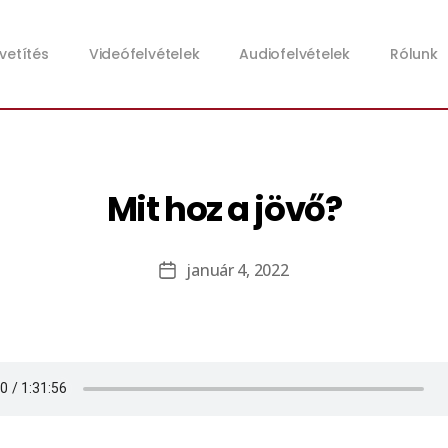
zvetítés
Videófelvételek
Audiofelvételek
Rólunk
Mit hoz a jövő?
január 4, 2022