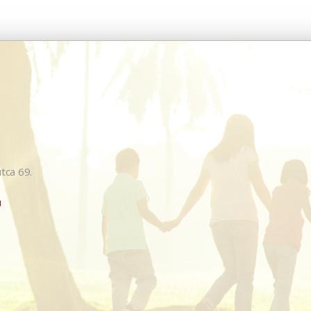
tca 69.
u