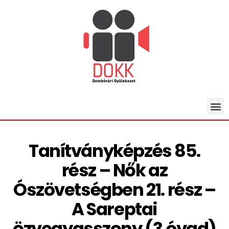
Tanítványképzés 85.
rész – Nők az
Ószövetségben 21. rész –
A Sareptai
özvegyasszony (3.évad)